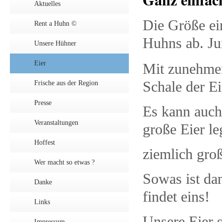
Aktuelles
Die Größe ei
Rent a Huhn ©
Huhns ab. Ju
Unsere Hühner
Eier
Mit zunehmen
Schale der Ei
Frische aus der Region
Presse
Es kann auch
Veranstaltungen
große Eier le
Hoffest
ziemlich gro
Wer macht so etwas ?
Sowas ist da
Danke
findet eins!
Links
Unsere Eier 
Impressum